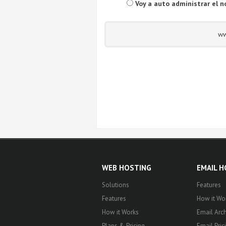
Voy a auto administrar el 
w
WEB HOSTING
EMAIL 
Solutions
Features
Features
How it Wo
How it Works
Email Arch
Plans & Pricing
Email Pric