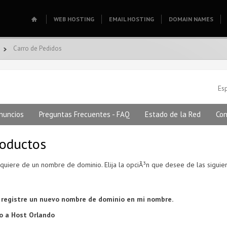
WEB HOSTING
EMAIL HOSTING
DOMAIN NAMES
Carro de Pedidos
Es
nuncios
Preguntas Frecuentes - FAQ
Estado de la Red
Con
roductos
equiere de un nombre de dominio. Elija la opciÃ³n que desee de las sigui
 registre un nuevo nombre de dominio en mi nombre.
o a Host Orlando