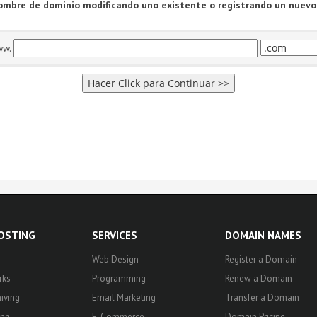
nombre de dominio modificando uno existente o registrando un nuevo
ww.
HOSTING
SERVICES
DOMAIN NAMES
Web Design
Register a Domain
rks
Programming
Renew a Domain
iving
Email Marketing
Transfer a Domain
ing
E-Commerce
Domain Pricing