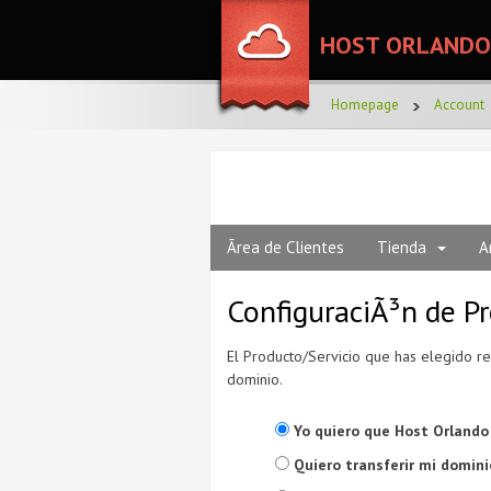
HOST ORLANDO
Homepage
Account
Ãrea de Clientes
Tienda
A
ConfiguraciÃ³n de P
El Producto/Servicio que has elegido r
dominio.
Yo quiero que Host Orlando
Quiero transferir mi domini