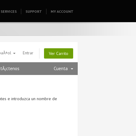
SERVICES
SUPPORT
HOMEPAGE
MY ACCOUNT
paÃ±ol
Entrar
Ver Carrito
tÃ¡ctenos
Cuenta
entes e introduzca un nombre de