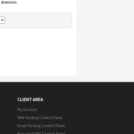
 dominio.
CLIENT AREA
My Account
Web Hosting Control Panel
Email Hosting Control Panel
Managed DNS Control Panel