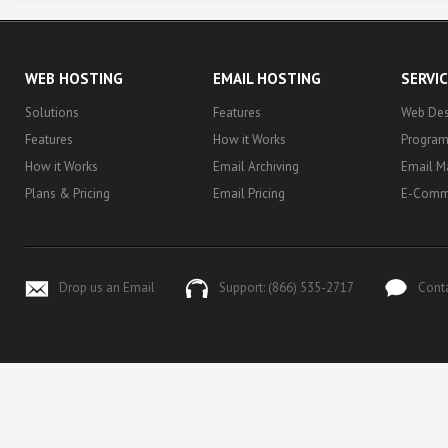
WEB HOSTING
EMAIL HOSTING
SERVI
Solutions
Features
Web Des
Features
How it Works
Progra
How it Works
Email Archiving
Email M
Plans & Pricing
Email Pricing
E-Comm
Drop us an Email
Support: (866) 535-2717
Cont