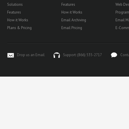
Solutions
Features
Web Des
Features
How it Works
Progra
How it Works
Email Archiving
Email M
Plans & Pricing
Email Pricing
E-Comm
Drop us an Email
Support: (866) 535-2717
Cont