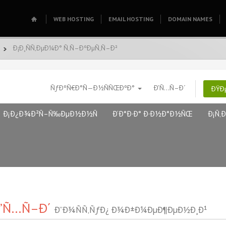
WEB HOSTING
EMAIL HOSTING
DOMAIN NAMES
Ð¡Ð¸ÑÑ‚ÐµÐ¼Ð° Ñ‚Ñ–ÐºÐµÑ‚Ñ–Ð²
ÑƒÐºÑ€Ð°Ñ—Ð½ÑÑŒÐºÐ°
Ð’Ñ…Ñ–Ð´
ÐŸÐ
Ð¡Ð¿Ð¾Ð²Ñ–Ñ‰ÐµÐ½Ð½Ñ
Ð‘Ð°Ð·Ð° Ð·Ð½Ð°Ð½ÑŒ
Ð¡Ñ‚
’Ñ…Ñ–Ð´
Ð”Ð¾ÑÑ‚ÑƒÐ¿ Ð¾Ð±Ð¼ÐµÐ¶ÐµÐ½Ð¸Ð¹